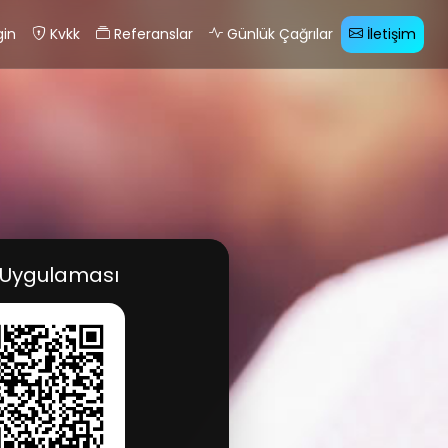
gin
Kvkk
Referanslar
Günlük Çağrılar
İletişim
 Uygulaması