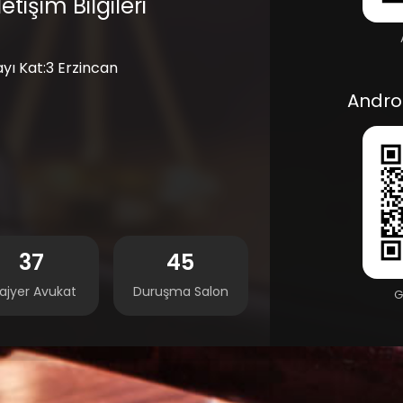
etişim Bilgileri
yı Kat:3 Erzincan
Andro
37
45
ajyer Avukat
Duruşma Salon
G