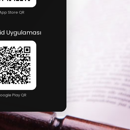
App Store QR
id Uygulaması
oogle Play QR