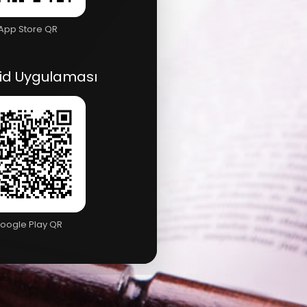
App Store QR
id Uygulaması
oogle Play QR