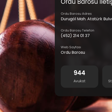
Ordu Barosu İletiş
Ordu Barosu Adres
Durugöl Mah. Atatürk Bulv
Ordu Barosu Telefon
(452) 214 01 37
Web Sayfası
Ordu Barosu
944
Avukat
St