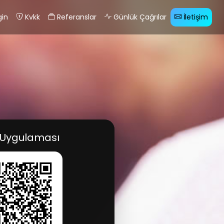
gin
Kvkk
Referanslar
Günlük Çağrılar
İletişim
 Uygulaması