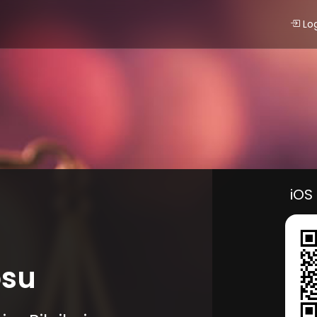
Lo
iOS
osu