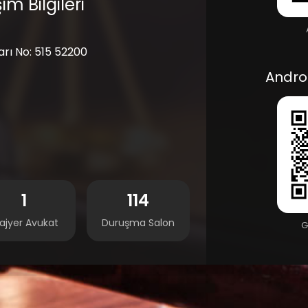
im Bilgileri
arı No: 515 52200
Andro
1
114
ajyer Avukat
Duruşma Salon
G