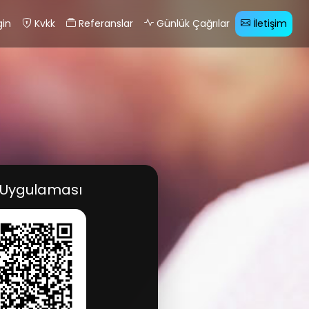
gin
Kvkk
Referanslar
Günlük Çağrılar
İletişim
 Uygulaması