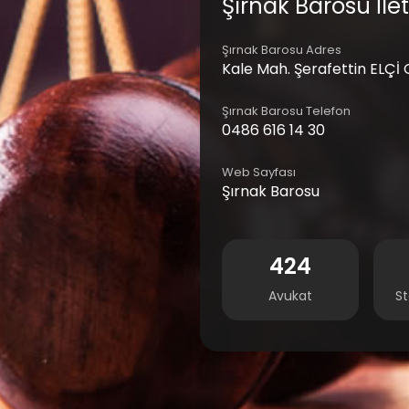
Şırnak Barosu İleti
Şırnak Barosu Adres
Kale Mah. Şerafettin ELÇİ
Şırnak Barosu Telefon
0486 616 14 30
Web Sayfası
Şırnak Barosu
424
Avukat
St