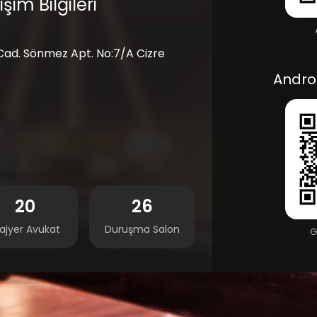
şim Bilgileri
 Cad. Sönmez Apt. No:7/A Cizre
Andro
20
26
ajyer Avukat
Duruşma Salon
G