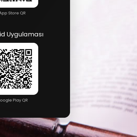
App Store QR
id Uygulaması
oogle Play QR