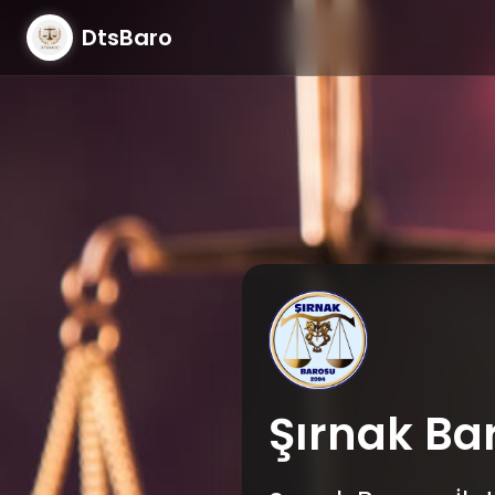
DtsBaro
Şırnak Ba