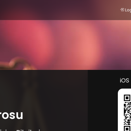
Lo
iOS
rosu